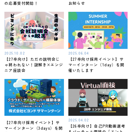
の応募受付開始！
お知らせ
2025.10.02
2025.06.04
【27卒向け】ただの説明会じ
【27卒向け採用イベント】サ
ゃ終われない！謎解き×エンジ
マーインターン（1day）を開
ニア座談会
催いたします
2025.04.02
【27卒向け採用イベント】サ
【26卒向け】自己PR動画選考
マーインターン（3days）を開
＆バーチャル面接の「エント