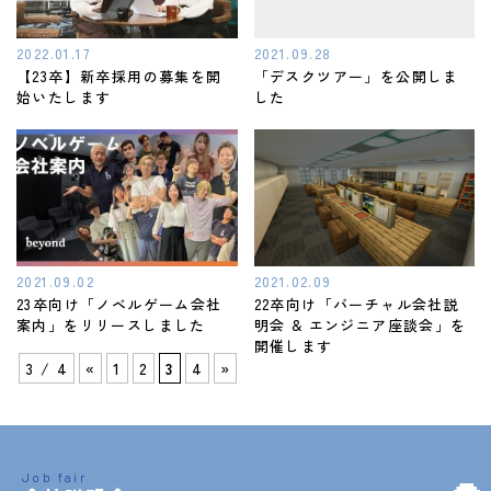
2022.01.17
2021.09.28
【23卒】新卒採用の募集を開
「デスクツアー」を公開しま
始いたします
した
2021.09.02
2021.02.09
23卒向け「ノベルゲーム会社
22卒向け「バーチャル会社説
案内」をリリースしました
明会 & エンジニア座談会」を
開催します
3 / 4
«
1
2
3
4
»
Job fair