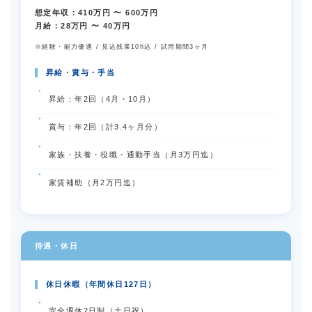
想定年収：410万円 〜 600万円
月給：28万円 〜 40万円
※経験・能力優遇 / 見込残業10h込 / 試用期間3ヶ月
昇給・賞与・手当
昇給：年2回（4月・10月）
賞与：年2回（計3.4ヶ月分）
家族・扶養・役職・通勤手当（月3万円迄）
家賃補助（月2万円迄）
待遇・休日
休日休暇（年間休日127日）
完全週休2日制（土日祝）