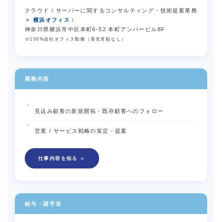
クラウド / サーバーに関するコンサルティング・技術提案業務
＞ 横浜オフィス：
神奈川県横浜市中区本町6-52 本町アンバービル8F
※100%自社オフィス勤務（客先常駐なし）
業務内容
見込み顧客の新規開拓・既存顧客へのフォロー
営業 / サービス戦略の策定・提案
仕事内容を知る ＞
給与・諸手当