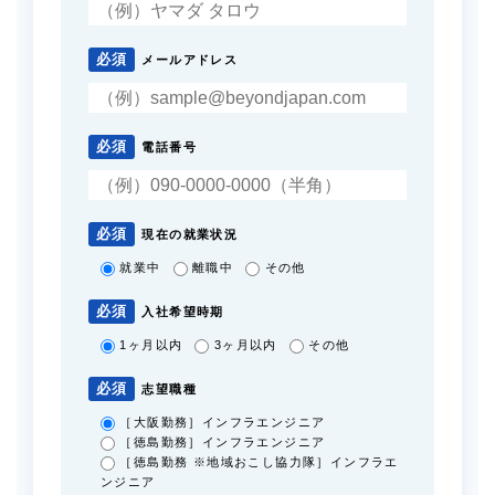
必須
メールアドレス
必須
電話番号
必須
現在の就業状況
就業中
離職中
その他
必須
入社希望時期
1ヶ月以内
3ヶ月以内
その他
必須
志望職種
［大阪勤務］インフラエンジニア
［徳島勤務］インフラエンジニア
［徳島勤務 ※地域おこし協力隊］インフラエ
ンジニア