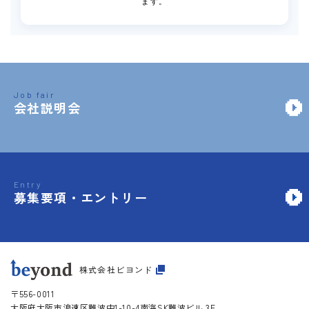
ます。
Job fair
会社説明会
Entry
募集要項・エントリー
株式会社ビヨンド
〒556-0011
大阪府大阪市
浪速区難波中1-10-4
南海SK難波ビル 3F